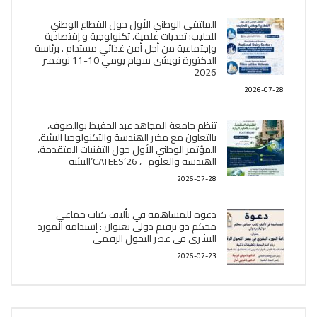
الملتقى الوطني الأول حول القطاع الوطني
للحليب: تحديات علمية، تكنولوجية و إقتصادية
وإجتماعية من أجل أمن غذائي مستدام . برئاسة
الدكتورة نويشي سهام يومي 10-11 نوفمبر
2026
2026-07-28
تنظم جامعة المجاهد عبد الحفيظ بوالصوف،
بالتعاون مع مخبر الھندسة والتكنولوجيا البیئیة،
المؤتمر الوطني الأول حول التقنيات المتقدمة،
الھندسة والعلوم ، CATEES’26’البیئية
2026-07-28
دعوة للمساهمة في تأليف كتاب جماعي
محكم ذو ترقيم دولي بعنوان : إستدامة المورد
البشري في عصر التحول الرقمي
2026-07-23