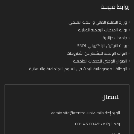
روابط مهمة
وزارة التعليم العالي و البحث العلمي
بوابة المنصات الرقمية الوزارية
جامعات جزائرية
بوابة التوثيق الإلكتروني SNDL
البوابة الوطنية للإشعار عن الأطروحات
الديوان الوطني للخدمات الجامعية
الوكالة الموضوعاتية للبحث في العلوم الاجتماعية والانسانية
للاتصال
البريد.إ:admin.site@centre-univ-mila.dz
رقم الهاتف :45 00 45 031