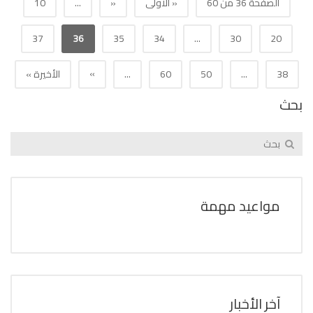
الصفحة 36 من 60
« الأولى
«
...
10
37
36
35
34
...
30
20
»
38
...
50
60
...
الأخيرة »
بحث
مواعيد مهمة
آخر الأخبار