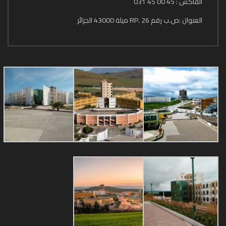
الفاكس : 45 00 45 031
العنوان :ص.ب رقم 26 .RP ميلة 43000 الجزائر