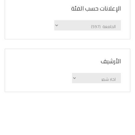
الإعلانات حسب الفئة
الإعلانات
حسب
الفئة
اﻷرشيف
اﻷرشيف