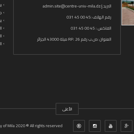
بو
البريد.إ:admin.site@centre-univ-mila.dz
جا
رقم الهاتف :45 00 45 031
بو
الفاكس : 45 00 45 031
ال
ال
العنوان :ص.ب رقم 26 .RP ميلة 43000 الجزائر
ال
الأعلى
y of Mila 2020 ® All rights reserved