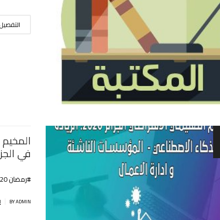
التفصيل
المخيم 
في الجزا
#رمضان 2020
|
BY ADMIN
إ