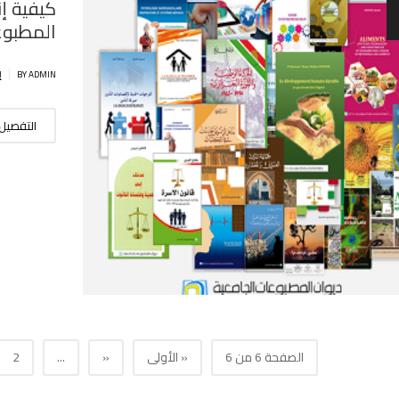
كيفية إ
المطبوع
|
BY ADMIN
إ
التفصيل
الصفحة 6 من 6
« الأولى
«
...
2