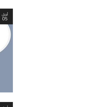
أبريل
05