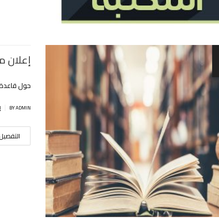
إعلان م
حول قاعدة ال
|
BY ADMIN
إ
التفصيل