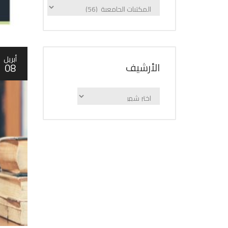
الإعلانات
حسب
الفئة
أبريل
اﻷرشيف
08
اﻷرشيف