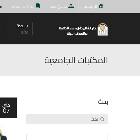
الرئيسية
ت.عن بعد
م.ت.م.للغات
جامعة
ميلة
المكتبات الجامعية
بحث
ماي
07