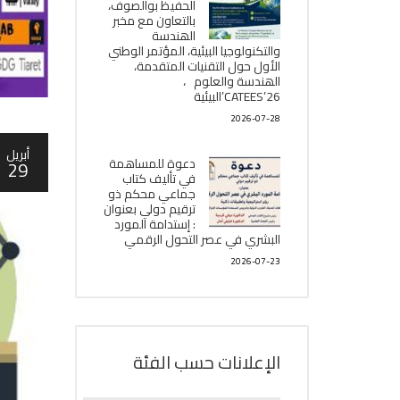
الحفيظ بوالصوف،
بالتعاون مع مخبر
الھندسة
والتكنولوجيا البیئیة، المؤتمر الوطني
الأول حول التقنيات المتقدمة،
الھندسة والعلوم ،
CATEES’26’البیئية
2026-07-28
أبريل
دعوة للمساهمة
29
في تأليف كتاب
جماعي محكم ذو
ترقيم دولي بعنوان
: إستدامة المورد
البشري في عصر التحول الرقمي
2026-07-23
الإعلانات حسب الفئة