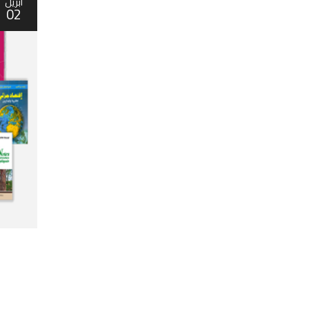
أبريل
02