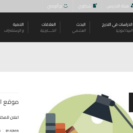
هيئة التدريس
شكاوي
م.ألومني
الدراسات في التدرج
البحث
العلاقات
التنمية
البيداغوجيا
العـلـمي
الخــــارجية
و اﻹستشراف
موقع ار
اعلان للمكتب
|
BY ADMIN
ا