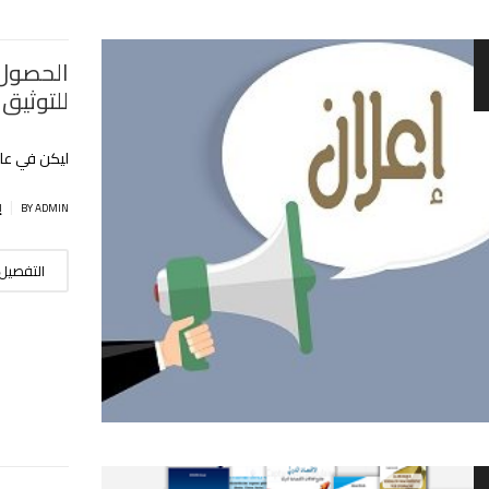
الحصول 
للتوثيق ع
ليكن في علم
|
BY ADMIN
إ
التفصيل