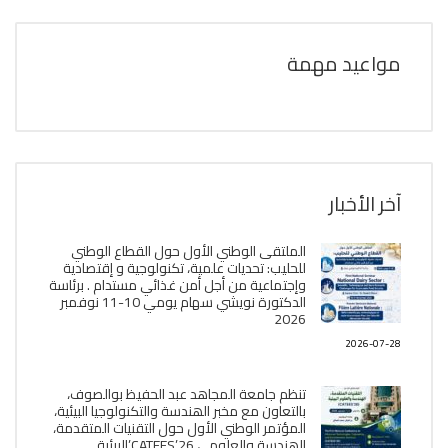
مواعيد مهمة
آخر الأخبار
الملتقى الوطني الأول حول القطاع الوطني
للحليب: تحديات علمية، تكنولوجية و إقتصادية
وإجتماعية من أجل أمن غذائي مستدام . برئاسة
الدكتورة نويشي سهام يومي 10-11 نوفمبر
2026
2026-07-28
تنظم جامعة المجاهد عبد الحفيظ بوالصوف،
بالتعاون مع مخبر الھندسة والتكنولوجيا البیئیة،
المؤتمر الوطني الأول حول التقنيات المتقدمة،
الھندسة والعلوم ، CATEES’26’البیئية