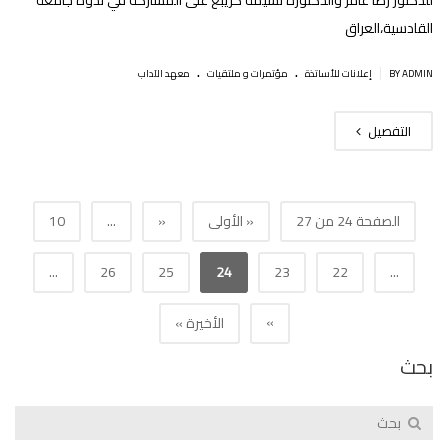
للدّكتور رضا عامر والدكتورة نسيمة كريبع على المشاركة في ندوة جامعة
القادسية،العراق
.
.
|
BY ADMIN
إعلانات للأساتذة
مؤتمرات و ملتقيات
معهد الآداب
التفصيل
الصفحة 24 من 27
« الأولى
«
...
10
...
26
25
24
23
22
...
»
الأخيرة »
بحث