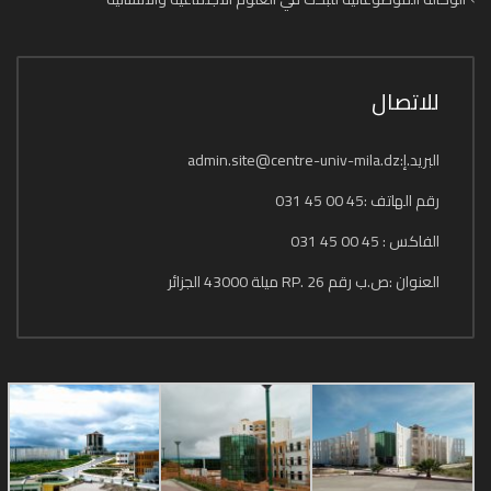
للاتصال
البريد.إ:admin.site@centre-univ-mila.dz
رقم الهاتف :45 00 45 031
الفاكس : 45 00 45 031
العنوان :ص.ب رقم 26 .RP ميلة 43000 الجزائر