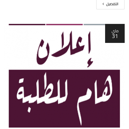
التفصيل
ماي
31