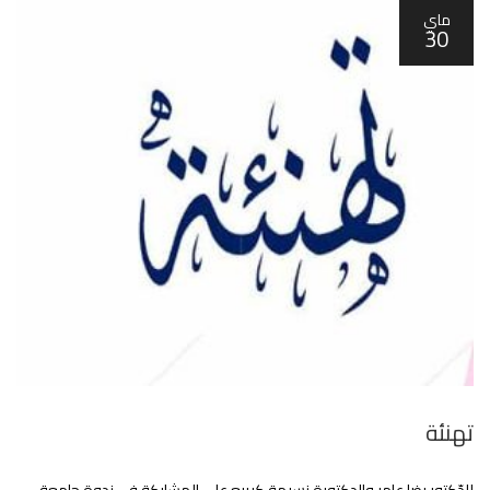
ماي
30
تهنئة