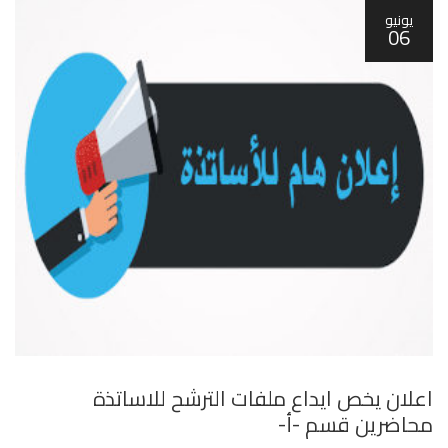
يونيو
06
اعلان يخص ايداع ملفات الترشح للاساتذة
محاضرين قسم -أ-