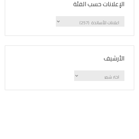
الإعلانات حسب الفئة
الإعلانات
حسب
الفئة
اﻷرشيف
اﻷرشيف