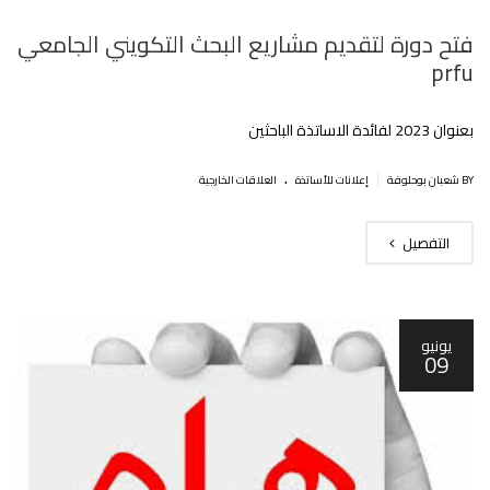
فتح دورة لتقديم مشاريع البحث التكويني الجامعي
prfu
بعنوان 2023 لفائدة الاساتذة الباحثين‎‎
.
|
BY شعبان بوحلوفة
إعلانات للأساتذة
العلاقات الخارجية
التفصيل
يونيو
09