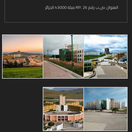
العنوان :ص.ب رقم 26 .RP ميلة 43000 الجزائر