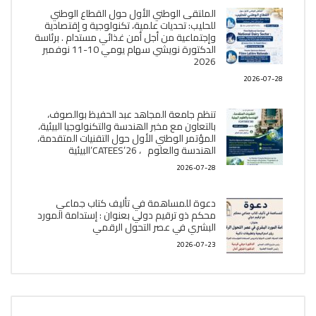
الملتقى الوطني الأول حول القطاع الوطني
للحليب: تحديات علمية، تكنولوجية و إقتصادية
وإجتماعية من أجل أمن غذائي مستدام . برئاسة
الدكتورة نويشي سهام يومي 10-11 نوفمبر
2026
2026-07-28
تنظم جامعة المجاهد عبد الحفيظ بوالصوف،
بالتعاون مع مخبر الھندسة والتكنولوجيا البیئیة،
المؤتمر الوطني الأول حول التقنيات المتقدمة،
الھندسة والعلوم ، CATEES’26’البیئية
2026-07-28
دعوة للمساهمة في تأليف كتاب جماعي
محكم ذو ترقيم دولي بعنوان : إستدامة المورد
البشري في عصر التحول الرقمي
2026-07-23