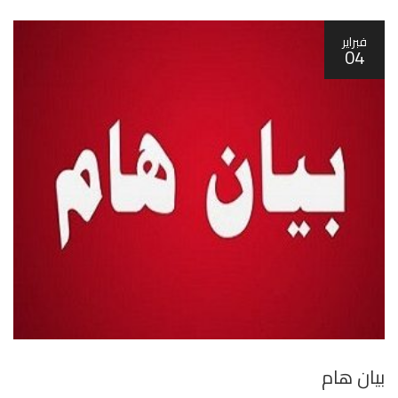
فبراير
04
بيان هام