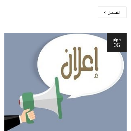
التفصيل
فبراير
06