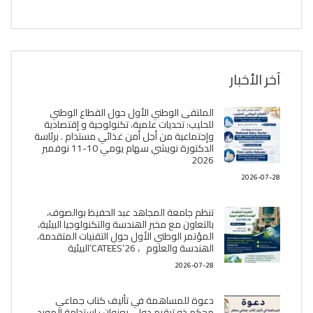
آخر الأخبار
الملتقى الوطني الأول حول القطاع الوطني
للحليب: تحديات علمية، تكنولوجية و إقتصادية
وإجتماعية من أجل أمن غذائي مستدام . برئاسة
الدكتورة نويشي سهام يومي 10-11 نوفمبر
2026
2026-07-28
تنظم جامعة المجاهد عبد الحفيظ بوالصوف،
بالتعاون مع مخبر الھندسة والتكنولوجيا البیئیة،
المؤتمر الوطني الأول حول التقنيات المتقدمة،
الھندسة والعلوم ، CATEES’26’البیئية
2026-07-28
دعوة للمساهمة في تأليف كتاب جماعي
محكم ذو ترقيم دولي بعنوان : إستدامة المورد