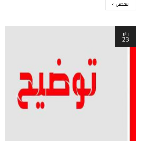
التفصيل
يناير
23