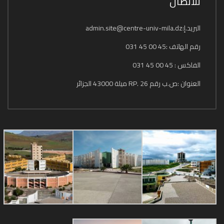
للاتصال
البريد.إ:admin.site@centre-univ-mila.dz
رقم الهاتف :45 00 45 031
الفاكس : 45 00 45 031
العنوان :ص.ب رقم 26 .RP ميلة 43000 الجزائر