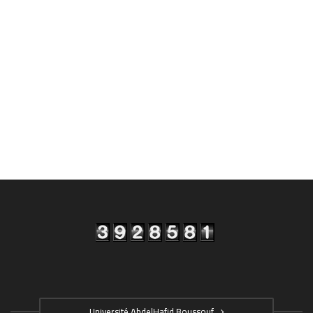
Université AbdelHafid Boussouf