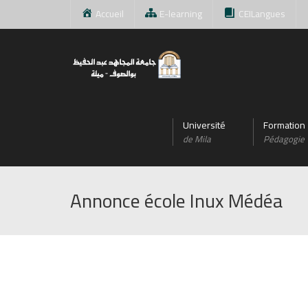
Accueil
E-learning
CEILangues
Université
Formation
de Mila
Pédagogie
Annonce école Inux Médéa