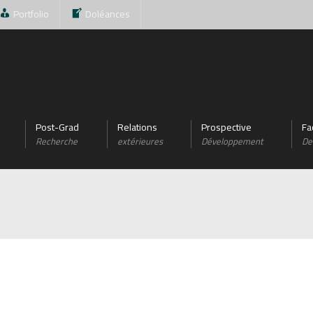
Portfolio
Doléances
Post-Grad
Relations
Prospective
Fa
Recherche
extérieures
Développement
De 