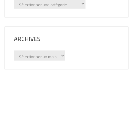
Annonces
par
catégorie
ARCHIVES
Archives