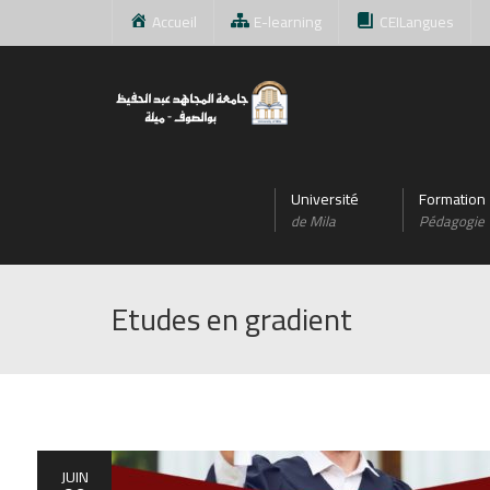
Accueil
E-learning
CEILangues
Université
Formation
de Mila
Pédagogie
Etudes en gradient
JUIN