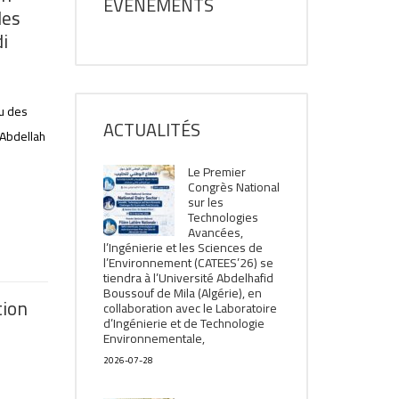
ÉVÈNEMENTS
les
i
au des
ACTUALITÉS
 Abdellah
Le Premier
Congrès National
sur les
Technologies
Avancées,
l’Ingénierie et les Sciences de
l’Environnement (CATEES’26) se
tiendra à l’Université Abdelhafid
Boussouf de Mila (Algérie), en
tion
collaboration avec le Laboratoire
d’Ingénierie et de Technologie
Environnementale,
2026-07-28