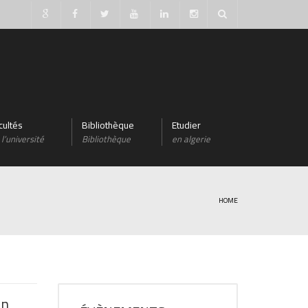
cultés
Bibliothèque
Etudier
l’université
Bibliothèque
en algerie
HOME
on