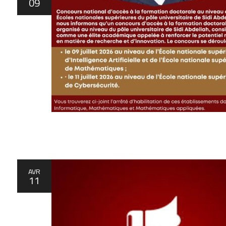
09
AVR
11