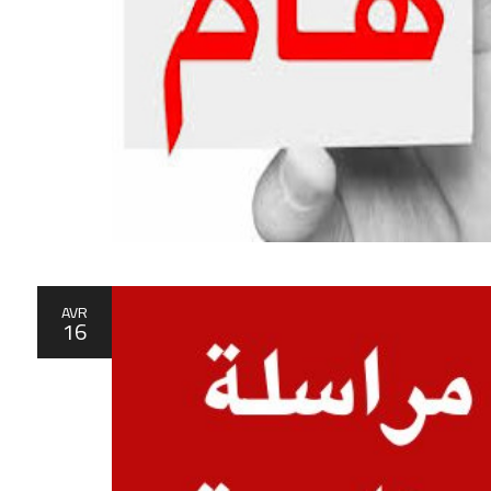
AVR
16