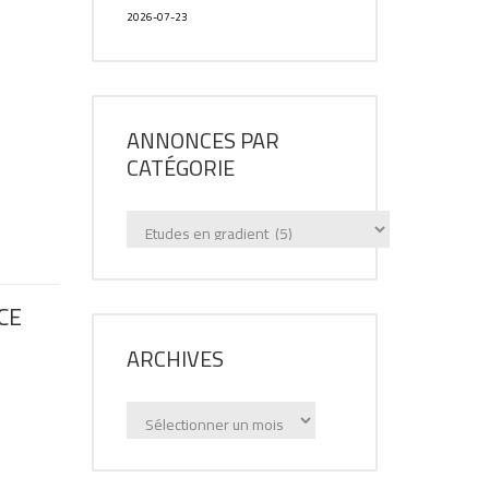
2026-07-23
ANNONCES PAR
CATÉGORIE
Annonces
par
catégorie
CE
ARCHIVES
Archives