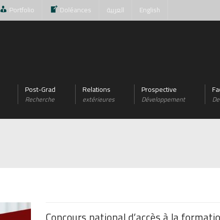
Portfolio
Doléances
العربية
English
Post-Grad
Relations
Prospective
Fa
Recherche
extérieures
Développement
De 
Concours national d’accès à la formati