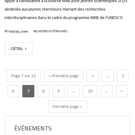
Appel à candidature à la bourse MAB pour jeunes scientifiques 2025
destinée aux jeunes chercheurs menant des recherches
interdisciplinaires dans le cadre du programme MAB de l’UNESCO
|
BY شعبان بوحلوفة
RELATIONS EXTÉRIEURES
DÉTAIL
Page 7 sur 22
« Première page
«
...
5
»
6
7
8
9
...
20
...
Dernière page »
ÉVÈNEMENTS